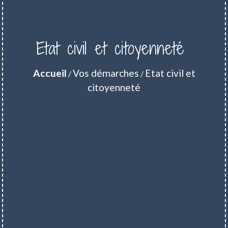
Etat civil et citoyenneté
Accueil
Vos démarches
Etat civil et
/
/
citoyenneté