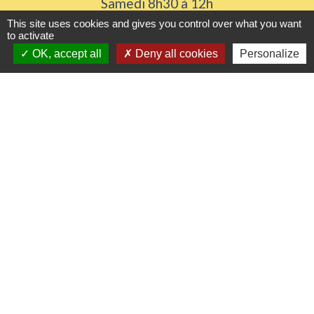
Samedi 8h30 à 12h
This site uses cookies and gives you control over what you want
to activate
OK, accept all
Deny all cookies
Personalize
Liens utiles
Seine Normandie Agglomération
Office de tourisme
ADEME - Simulateurs de nos gestes climats
Département de l'Eure
Logements séniors
Mentions légales
-
Politique de confidentialité
-
Accessibilité
-
Plan du site
-
Gestion des cookies