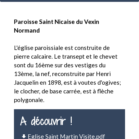
Paroisse Saint Nicaise du Vexin
Normand
L'église paroissiale est construite de
pierre calcaire. Le transept et le chevet
sont du 16ème sur des vestiges du
13ème, la nef, reconstruite par Henri
Jacquelin en 1898, est à voutes d'ogives;
le clocher, de base carrée, est à flèche
polygonale.
A découvrir !
Eglise Saint Martin Visite.pdf
file_download