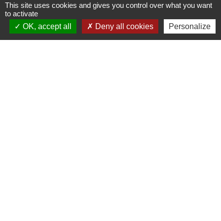
This site uses cookies and gives you control over what you want
to activate
OK, accept all
Deny all cookies
Personalize
Contacts
Mairie de Gasny
42 rue de Paris
27620 Gasny - FRANCE
+33 2 32 77 54 50
Contact par formulaire