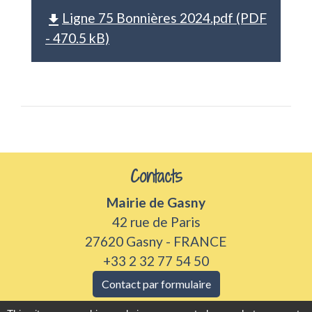
Ligne 75 Bonnières 2024.pdf (PDF
file_download
- 470.5 kB)
Contacts
Mairie de Gasny
42 rue de Paris
27620 Gasny - FRANCE
+33 2 32 77 54 50
Contact par formulaire