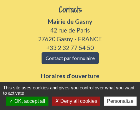
Contacts
Mairie de Gasny
42 rue de Paris
27620 Gasny - FRANCE
+33 2 32 77 54 50
Contact par formulaire
Horaires d'ouverture
Du lundi au vendredi de 8h30 à 12h et 13h30 à
This site uses cookies and gives you control over what you want
17h30
to activate
OK, accept all
Deny all cookies
Personalize
Samedi 8h30 à 12h