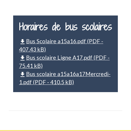
Horaires de bus scolaires
Bus Scolaire a15a16.pdf (PDF -
file_download
407.43 kB)
Bus scolaire Ligne A17.pdf (PDF -
file_download
75.41 kB)
Bus scolaire a15a16a17Mercredi-
file_download
1.pdf (PDF - 410.5 kB)