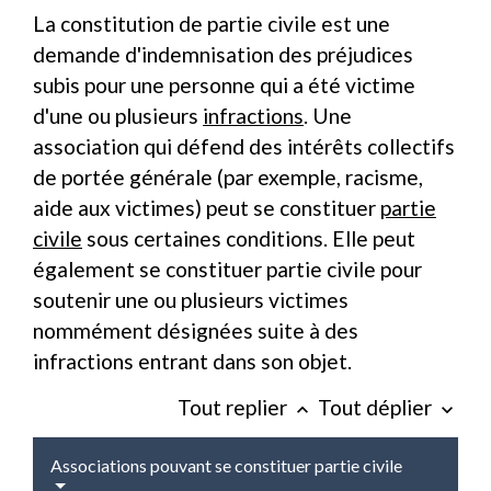
La constitution de partie civile est une
demande d'indemnisation des préjudices
subis pour une personne qui a été victime
d'une ou plusieurs
infractions
. Une
association qui défend des intérêts collectifs
de portée générale (par exemple, racisme,
aide aux victimes) peut se constituer
partie
civile
sous certaines conditions. Elle peut
également se constituer partie civile pour
soutenir une ou plusieurs victimes
nommément désignées suite à des
infractions entrant dans son objet.
Tout replier
Tout déplier
keyboard_arrow_up
keyboard_arrow_down
Associations pouvant se constituer partie civile