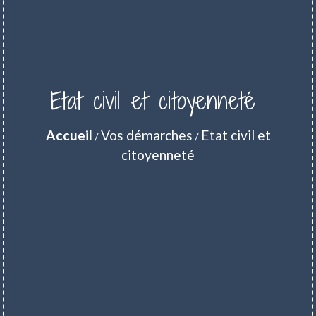
Etat civil et citoyenneté
Accueil
Vos démarches
Etat civil et
/
/
citoyenneté