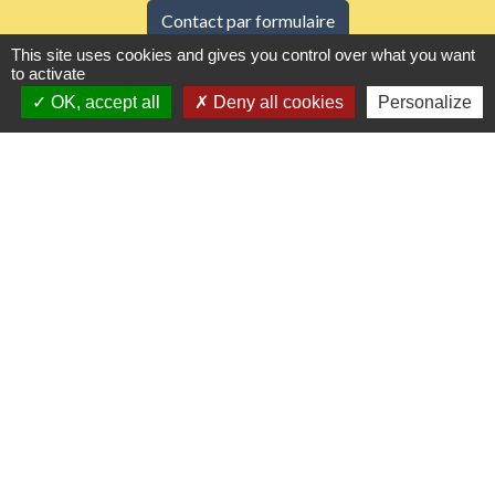
Contact par formulaire
This site uses cookies and gives you control over what you want
to activate
Horaires d'ouverture
OK, accept all
Deny all cookies
Personalize
Du lundi au vendredi de 8h30 à 12h et 13h30 à
17h30
Samedi 8h30 à 12h
Liens utiles
Seine Normandie Agglomération
Office de tourisme
ADEME - Simulateurs de nos gestes climats
Département de l'Eure