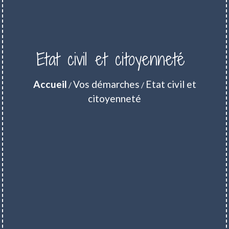
Etat civil et citoyenneté
Accueil
Vos démarches
Etat civil et
/
/
citoyenneté