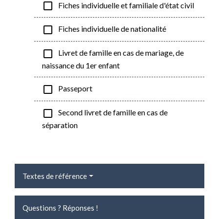
check_box_outline_blank
Fiches individuelle et familiale d'état civil
check_box_outline_blank
Fiches individuelle de nationalité
check_box_outline_blank
Livret de famille en cas de mariage, de
naissance du 1er enfant
check_box_outline_blank
Passeport
check_box_outline_blank
Second livret de famille en cas de
séparation
Textes de référence
Questions ? Réponses !