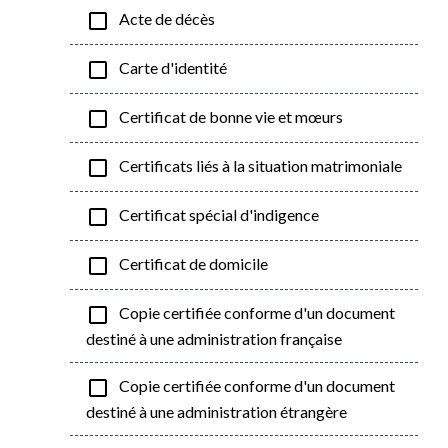
check_box_outline_blank
Acte de décès
check_box_outline_blank
Carte d'identité
check_box_outline_blank
Certificat de bonne vie et mœurs
check_box_outline_blank
Certificats liés à la situation matrimoniale
check_box_outline_blank
Certificat spécial d'indigence
check_box_outline_blank
Certificat de domicile
check_box_outline_blank
Copie certifiée conforme d'un document
destiné à une administration française
check_box_outline_blank
Copie certifiée conforme d'un document
destiné à une administration étrangère