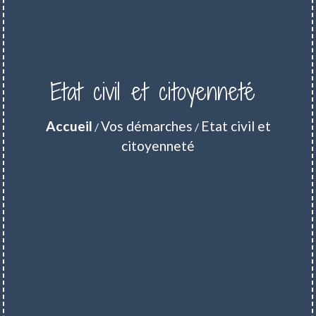
Etat civil et citoyenneté
Accueil
Vos démarches
Etat civil et
/
/
citoyenneté