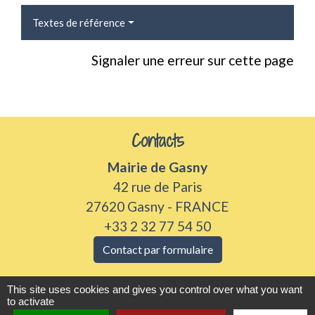
Textes de référence
Signaler une erreur sur cette page
Contacts
Mairie de Gasny
42 rue de Paris
27620 Gasny - FRANCE
+33 2 32 77 54 50
Contact par formulaire
Horaires d'ouverture
This site uses cookies and gives you control over what you want
to activate
Du lundi au vendredi de 8h30 à 12h et 13h30 à