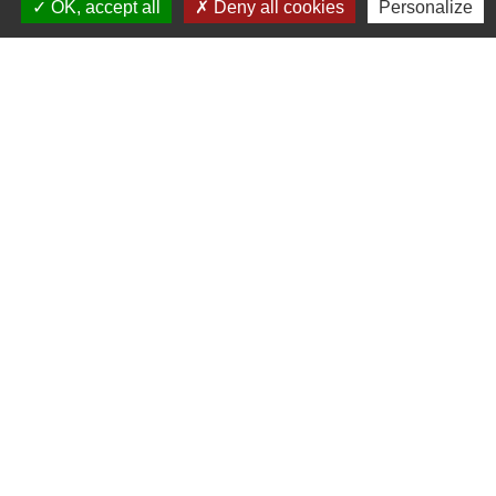
OK, accept all
Deny all cookies
Personalize
17h30
Samedi 8h30 à 12h
Liens utiles
Seine Normandie Agglomération
Office de tourisme
ADEME - Simulateurs de nos gestes climats
Département de l'Eure
Logements séniors
Mentions légales
-
Politique de confidentialité
-
Accessibilité
-
Plan du site
-