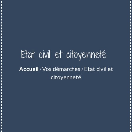
Etat civil et citoyenneté
Accueil
Vos démarches
Etat civil et
/
/
citoyenneté