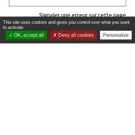
Signaler une erreur sur cette page
This site uses cookies and gives you control over what you want
to activate
OK, accept all
Deny all cookies
Personalize
Contacts
Mairie de Gasny
42 rue de Paris
27620 Gasny - FRANCE
+33 2 32 77 54 50
Contact par formulaire
Horaires d'ouverture
Du lundi au vendredi de 8h30 à 12h et 13h30 à
17h30