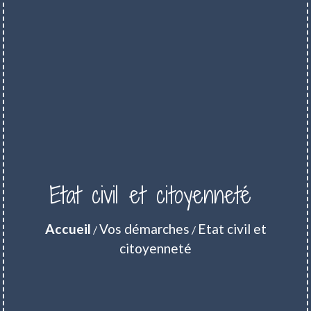
Etat civil et citoyenneté
Accueil
Vos démarches
Etat civil et
/
/
citoyenneté