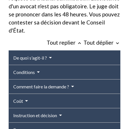
d'un avocat n'est pas obligatoire. Le juge doit
se prononcer dans les 48 heures. Vous pouvez
contester sa décision devant le Conseil
d'État.
Tout replier
Tout déplier
keyboard_arrow_up
keyboard_arrow_down
De quoi s'agit-il ?
Conditions
Comment faire la demande ?
Coût
Instruction et décision