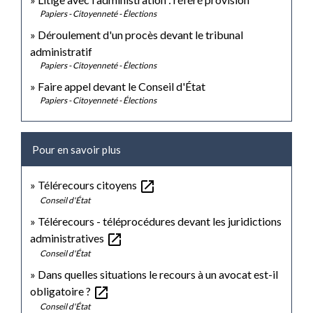
Papiers - Citoyenneté - Élections
Déroulement d'un procès devant le tribunal
administratif
Papiers - Citoyenneté - Élections
Faire appel devant le Conseil d'État
Papiers - Citoyenneté - Élections
Pour en savoir plus
open_in_new
Télérecours citoyens
Conseil d'État
Télérecours - téléprocédures devant les juridictions
open_in_new
administratives
Conseil d'État
Dans quelles situations le recours à un avocat est-il
open_in_new
obligatoire ?
Conseil d'État