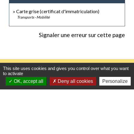
Carte grise (certificat d'immatriculation)
Transports - Mobilité
Signaler une erreur sur cette page
Contacts
This site uses cookies and gives you control over what you want
to activate
Mairie de Gasny
OK, accept all
Deny all cookies
Personalize
42 rue de Paris
27620 Gasny - FRANCE
+33 2 32 77 54 50
Contact par formulaire
Horaires d'ouverture