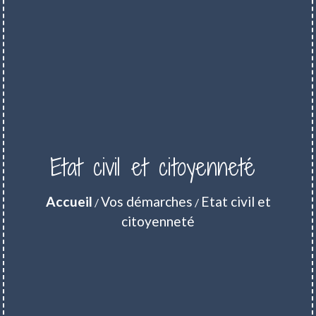
Etat civil et citoyenneté
Accueil
Vos démarches
Etat civil et
/
/
citoyenneté