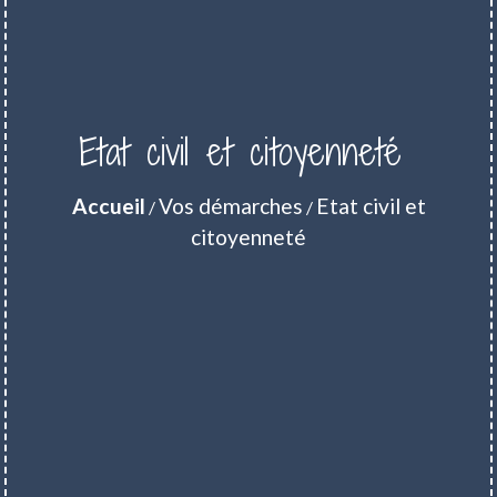
Etat civil et citoyenneté
Accueil
Vos démarches
Etat civil et
/
/
citoyenneté