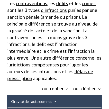
Les
contraventions
, les
délits
et les
crimes
sont les 3 types
d'infractions
punies par une
sanction pénale (amende ou prison). La
principale différence se trouve au niveau de
la gravité de l'acte et de la sanction. La
contravention est la moins grave des 3
infractions, le délit est l'infraction
intermédiaire et le crime est l'infraction la
plus grave. Une autre différence concerne les
juridictions compétentes pour juger les
auteurs de ces infractions et les
délais de
prescription
applicables.
Tout replier
Tout déplier
keyboard_arrow_up
keyboard_arrow_down
Gravité de l'acte commis