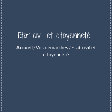
Etat civil et citoyenneté
Accueil
Vos démarches
Etat civil et
/
/
citoyenneté