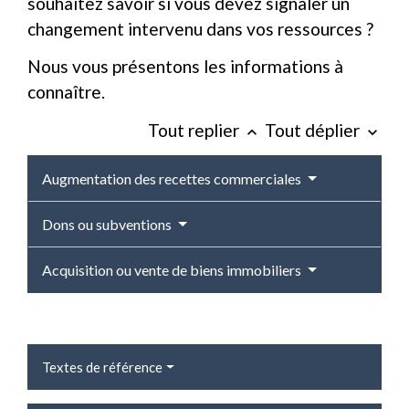
souhaitez savoir si vous devez signaler un
changement intervenu dans vos ressources ?
Nous vous présentons les informations à
connaître.
Tout replier
Tout déplier
keyboard_arrow_up
keyboard_arrow_down
Augmentation des recettes commerciales
Dons ou subventions
Acquisition ou vente de biens immobiliers
Textes de référence