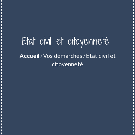
Etat civil et citoyenneté
Accueil
Vos démarches
Etat civil et
/
/
citoyenneté