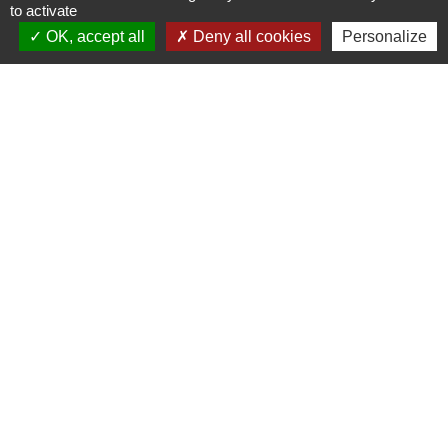
to activate
OK, accept all
Deny all cookies
Personalize
Liens utiles
Seine Normandie Agglomération
Office de tourisme
ADEME - Simulateurs de nos gestes climats
Département de l'Eure
Logements séniors
Mentions légales
-
Politique de confidentialité
-
Accessibilité
-
Plan du site
-
Gestion des cookies