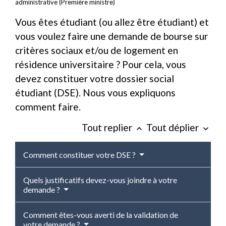
administrative (Première ministre)
Vous êtes étudiant (ou allez être étudiant) et
vous voulez faire une demande de bourse sur
critères sociaux et/ou de logement en
résidence universitaire ? Pour cela, vous
devez constituer votre dossier social
étudiant (DSE). Nous vous expliquons
comment faire.
Tout replier
Tout déplier
keyboard_arrow_up
keyboard_arrow_down
Comment constituer votre DSE ?
Quels justificatifs devez-vous joindre à votre
demande ?
Comment êtes-vous averti de la validation de
votre demande ?