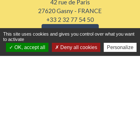
42 rue de Paris
27620 Gasny - FRANCE
+33 2 32 77 54 50
Contact par formulaire
This site uses cookies and gives you control over what you want
to activate
Horaires d'ouverture
OK, accept all
Deny all cookies
Personalize
Du lundi au vendredi de 8h30 à 12h et 13h30 à
17h30
Samedi 8h30 à 12h
Liens utiles
Seine Normandie Agglomération