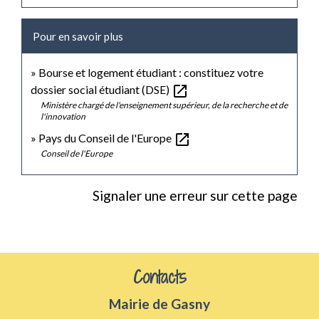
Pour en savoir plus
Bourse et logement étudiant : constituez votre
open_in_new
dossier social étudiant (DSE)
Ministère chargé de l'enseignement supérieur, de la recherche et de
l'innovation
open_in_new
Pays du Conseil de l'Europe
Conseil de l'Europe
Signaler une erreur sur cette page
Contacts
Mairie de Gasny