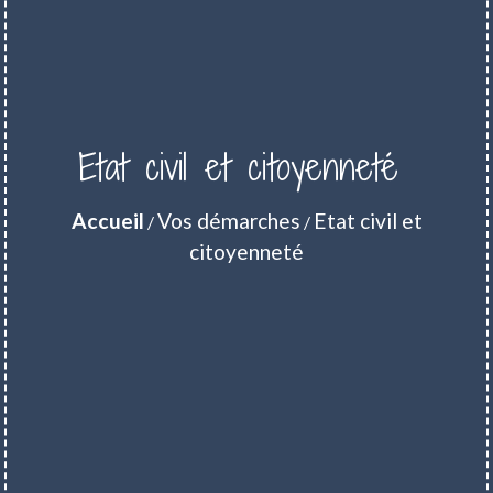
Etat civil et citoyenneté
Accueil
Vos démarches
Etat civil et
/
/
citoyenneté