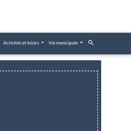
search
Activités et loisirs
Vie municipale