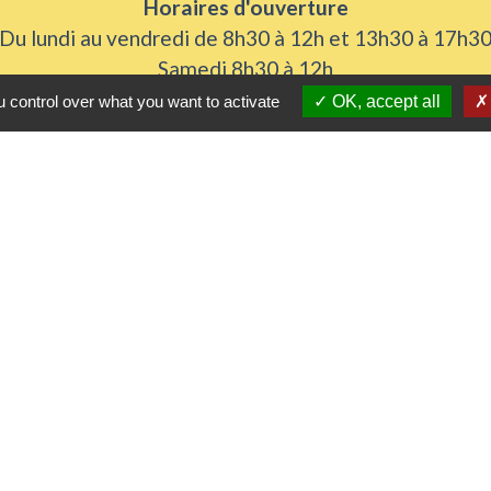
Horaires d'ouverture
Du lundi au vendredi de 8h30 à 12h et 13h30 à 17h3
Samedi 8h30 à 12h
 control over what you want to activate
OK, accept all
iens utiles
 Agglomération
me
urs de nos gestes climats
l'Eure
rs
tique de confidentialité
-
Accessibilité
-
Plan du sit