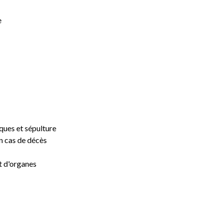
e
ques et sépulture
n cas de décès
t d'organes