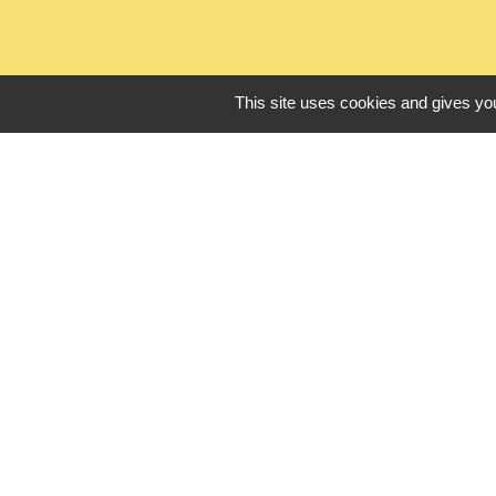
This site uses cookies and gives you
L
Seine Normandie
Office de touris
ADEME - Simulate
Département de 
Logements sénio
Mentions légales
-
Poli