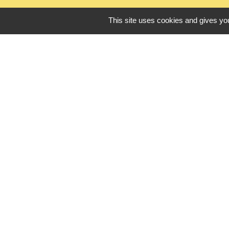
This site uses cookies and gives you
L
Seine Normandie
Office de touris
ADEME - Simulate
Département de 
Logements sénio