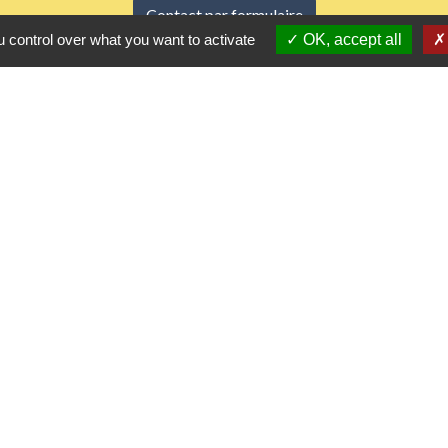
Contact par formulaire
 control over what you want to activate
OK, accept all
Horaires d'ouverture
Du lundi au vendredi de 8h30 à 12h et 13h30 à 17h3
Samedi 8h30 à 12h
iens utiles
 Agglomération
me
urs de nos gestes climats
l'Eure
rs