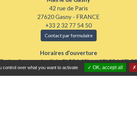
42 rue de Paris
27620 Gasny - FRANCE
+33 2 32 77 54 50
Contact par formulaire
Horaires d'ouverture
Du lundi au vendredi de 8h30 à 12h et 13h30 à 17h3
 control over what you want to activate
OK, accept all
Samedi 8h30 à 12h
iens utiles
 Agglomération
me