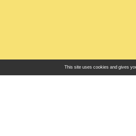
This site uses cookies and gives you
L
Seine Normandie
Office de touris