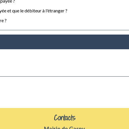
s payée ?
yée et que le débiteur à l'étranger ?
re ?
Contacts
Mairie de Gasny