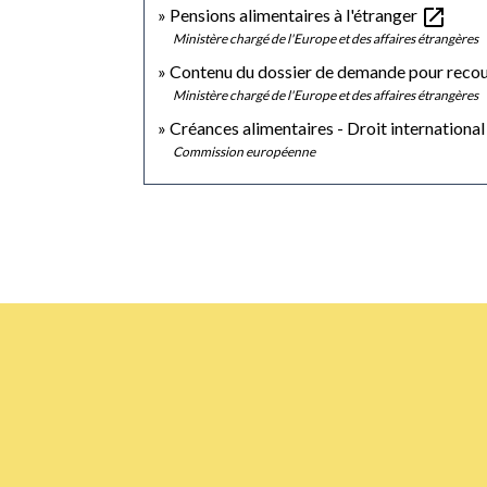
open_in_new
Pensions alimentaires à l'étranger
Ministère chargé de l'Europe et des affaires étrangères
Contenu du dossier de demande pour recouv
Ministère chargé de l'Europe et des affaires étrangères
Créances alimentaires - Droit internationa
Commission européenne