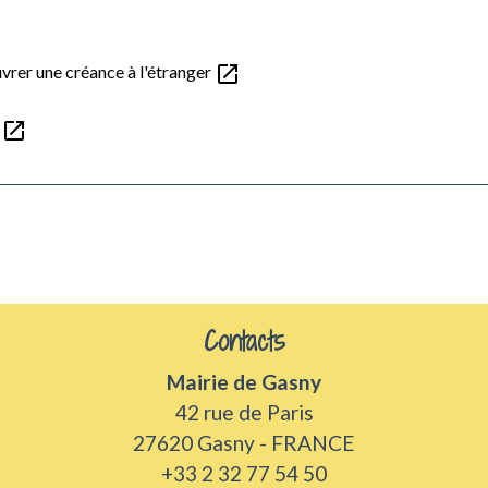
open_in_new
rer une créance à l'étranger
open_in_new
l
Contacts
Mairie de Gasny
42 rue de Paris
27620 Gasny - FRANCE
+33 2 32 77 54 50