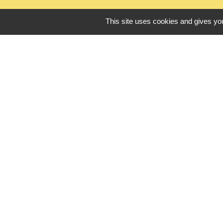
This site uses cookies and gives you
L
Seine Normandie
Office de touris
ADEME - Simulate
Département de 
Logements sénio