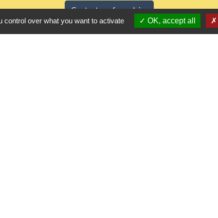
Contact par formulaire
 control over what you want to activate
OK, accept all
Horaires d'ouverture
Du lundi au vendredi de 8h30 à 12h et 13h30 à 17h3
Samedi 8h30 à 12h
iens utiles
 Agglomération
me
urs de nos gestes climats
l'Eure
rs