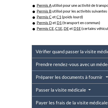
Permis A
utilisé pour une activité de trans
Permis B
utilisé pour les activités suivant
Permis C
et
C1
(poids lourd)
Permis D
et
D1
(transport en commun)
Permis CE
,
C1E
,
DE
et
D1E
(certains véhicu
Vérifier quand passer la visite méd
Prendre rendez-vous avec un méde
Préparer les documents à fournir
Passer la visite médicale
Payer les frais de la visite médical