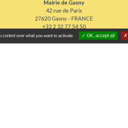
Mairie de Gasny
42 rue de Paris
27620 Gasny - FRANCE
+33 2 32 77 54 50
 control over what you want to activate
OK, accept all
Contact par formulaire
Horaires d'ouverture
Du lundi au vendredi de 8h30 à 12h et 13h30 à 17h3
Samedi 8h30 à 12h
iens utiles
 Agglomération