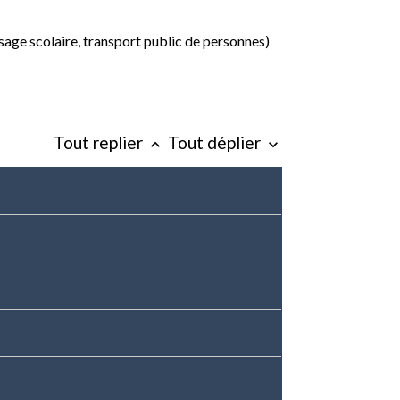
ssage scolaire, transport public de personnes)
Tout replier
Tout déplier
keyboard_arrow_up
keyboard_arrow_down