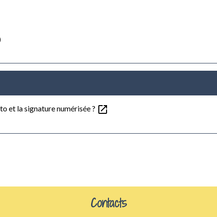
)
open_in_new
oto et la signature numérisée ?
Contacts