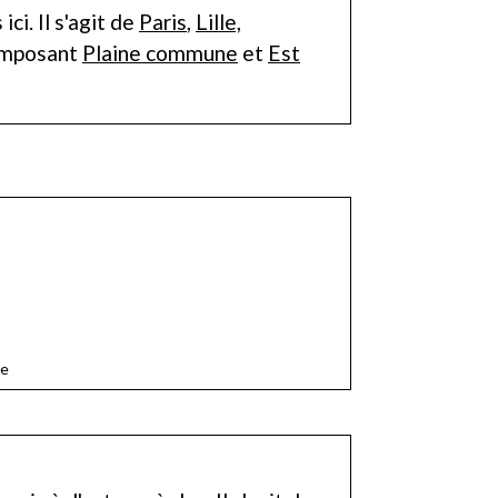
i. Il s'agit de
Paris
,
Lille,
omposant
Plaine commune
et
Est
re