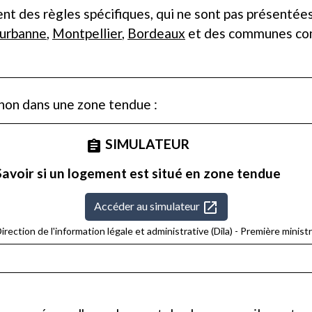
 des règles spécifiques, qui ne sont pas présentées ic
eurbanne
,
Montpellier
,
Bordeaux
et des communes c
non dans une zone tendue :
SIMULATEUR
assignment
Savoir si un logement est situé en zone tendue
open_in_new
Accéder au simulateur
irection de l'information légale et administrative (Dila) - Première minist