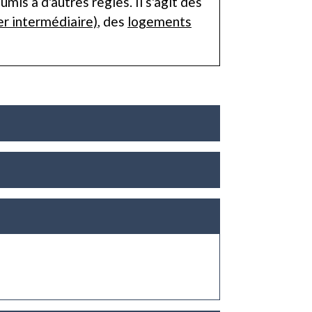
is à d'autres règles. Il s'agit des
er intermédiaire)
, des
logements