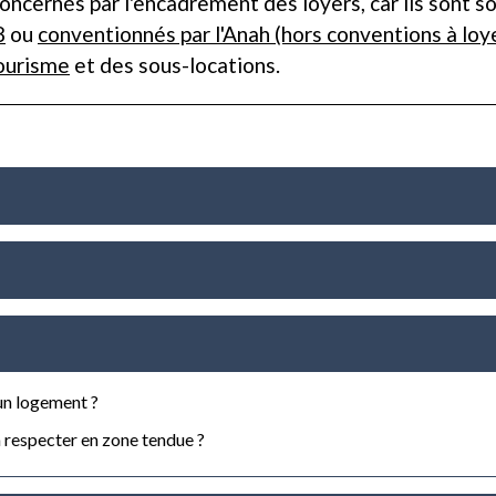
cernés par l'encadrement des loyers, car ils sont soum
8
ou
conventionnés par l'Anah (hors conventions à loy
ourisme
et des sous-locations.
d'un logement ?
à respecter en zone tendue ?