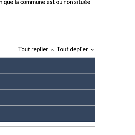
on que la commune est ou non située
Tout replier
Tout déplier
keyboard_arrow_up
keyboard_arrow_down