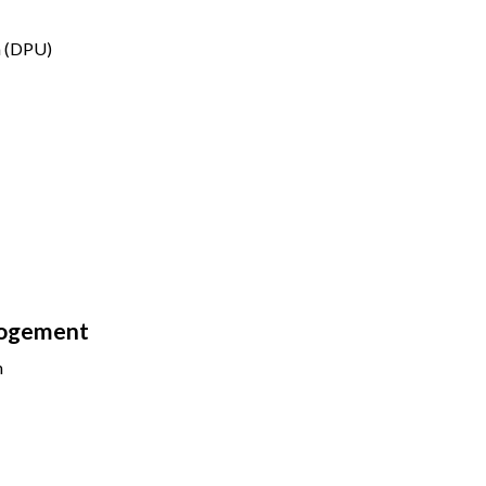
n (DPU)
 logement
n