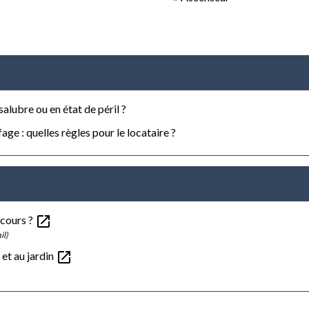
alubre ou en état de péril ?
ge : quelles règles pour le locataire ?
open_in_new
recours ?
il)
open_in_new
 et au jardin