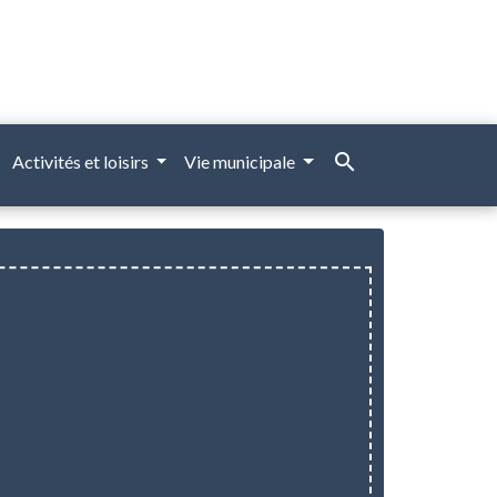
search
Activités et loisirs
Vie municipale