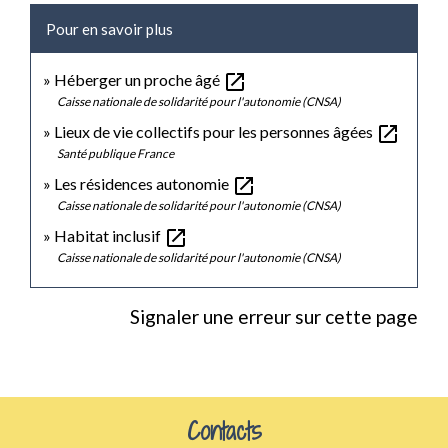
Pour en savoir plus
open_in_new
Héberger un proche âgé
Caisse nationale de solidarité pour l'autonomie (CNSA)
open_in_new
Lieux de vie collectifs pour les personnes âgées
Santé publique France
open_in_new
Les résidences autonomie
Caisse nationale de solidarité pour l'autonomie (CNSA)
open_in_new
Habitat inclusif
Caisse nationale de solidarité pour l'autonomie (CNSA)
Signaler une erreur sur cette page
Contacts