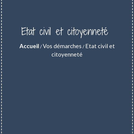
Etat civil et citoyenneté
Accueil
Vos démarches
Etat civil et
/
/
citoyenneté