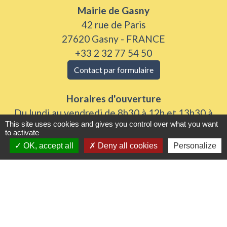
Mairie de Gasny
42 rue de Paris
27620 Gasny - FRANCE
+33 2 32 77 54 50
Contact par formulaire
Horaires d'ouverture
Du lundi au vendredi de 8h30 à 12h et 13h30 à
This site uses cookies and gives you control over what you want
17h30
to activate
Samedi 8h30 à 12h
OK, accept all
Deny all cookies
Personalize
Liens utiles