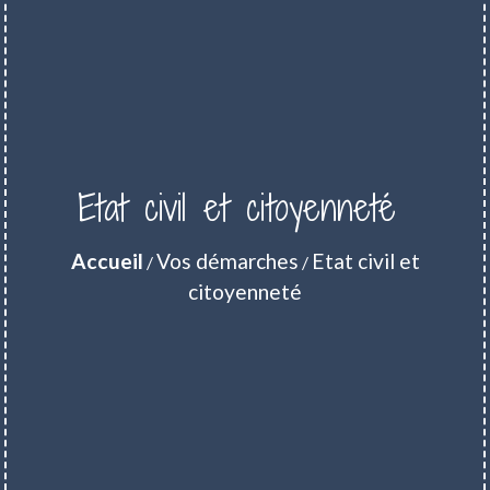
Etat civil et citoyenneté
Accueil
Vos démarches
Etat civil et
/
/
citoyenneté