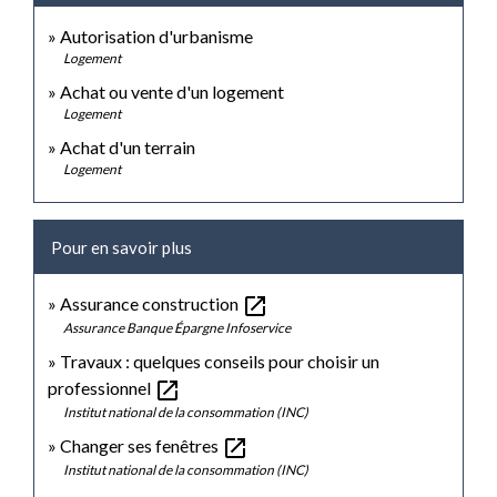
Autorisation d'urbanisme
Logement
Achat ou vente d'un logement
Logement
Achat d'un terrain
Logement
Pour en savoir plus
open_in_new
Assurance construction
Assurance Banque Épargne Infoservice
Travaux : quelques conseils pour choisir un
open_in_new
professionnel
Institut national de la consommation (INC)
open_in_new
Changer ses fenêtres
Institut national de la consommation (INC)