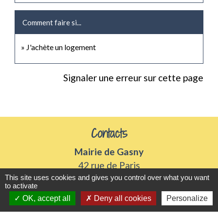
Comment faire si...
J'achète un logement
Signaler une erreur sur cette page
Contacts
Mairie de Gasny
42 rue de Paris
27620 Gasny - FRANCE
This site uses cookies and gives you control over what you want
to activate
+33 2 32 77 54 50
OK, accept all
Deny all cookies
Personalize
Contact par formulaire