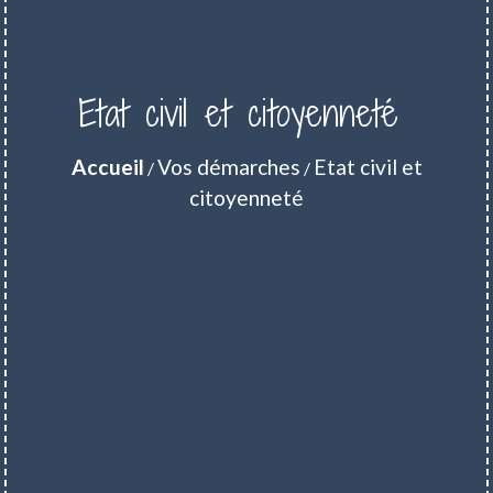
Etat civil et citoyenneté
Accueil
Vos démarches
Etat civil et
/
/
citoyenneté