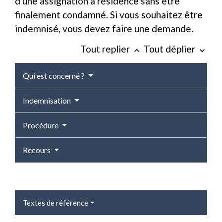
d'une assignation à résidence sans être
finalement condamné. Si vous souhaitez être
indemnisé, vous devez faire une demande.
Tout replier
Tout déplier
keyboard_arrow_up
keyboard_arrow_down
Qui est concerné ?
Indemnisation
Procédure
Recours
Textes de référence