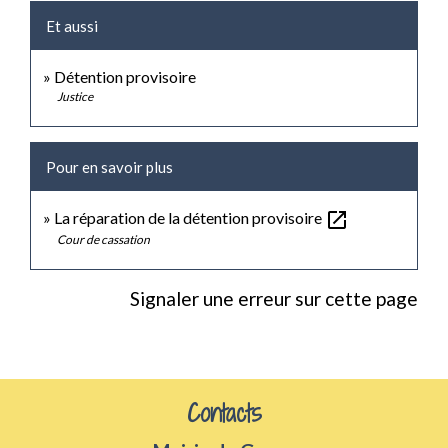
Et aussi
Détention provisoire
Justice
Pour en savoir plus
open_in_new
La réparation de la détention provisoire
Cour de cassation
Signaler une erreur sur cette page
Contacts