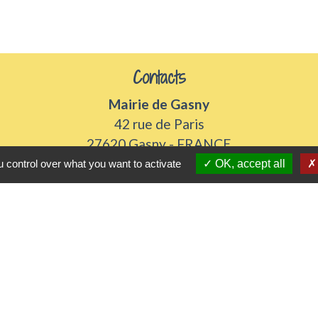
Contacts
Mairie de Gasny
42 rue de Paris
27620 Gasny - FRANCE
+33 2 32 77 54 50
 control over what you want to activate
OK, accept all
Contact par formulaire
Horaires d'ouverture
Du lundi au vendredi de 8h30 à 12h et 13h30 à 17h3
Samedi 8h30 à 12h