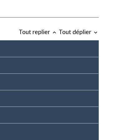
Tout replier
Tout déplier
keyboard_arrow_up
keyboard_arrow_down