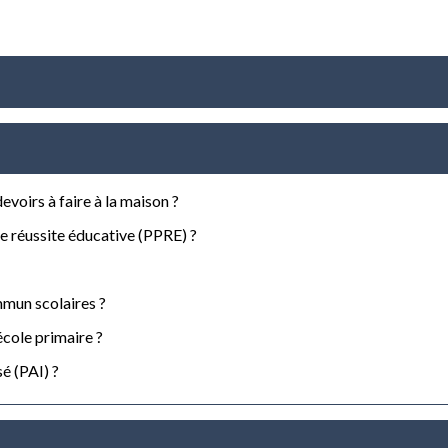
voirs à faire à la maison ?
 réussite éducative (PPRE) ?
mun scolaires ?
école primaire ?
sé (PAI) ?