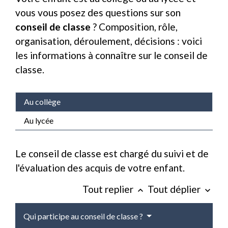
vous vous posez des questions sur son
conseil de classe
? Composition, rôle,
organisation, déroulement, décisions : voici
les informations à connaître sur le conseil de
classe.
Au collège
Au lycée
Le conseil de classe est chargé du suivi et de
l'évaluation des acquis de votre enfant.
Tout replier
Tout déplier
keyboard_arrow_up
keyboard_arrow_down
Qui participe au conseil de classe ?