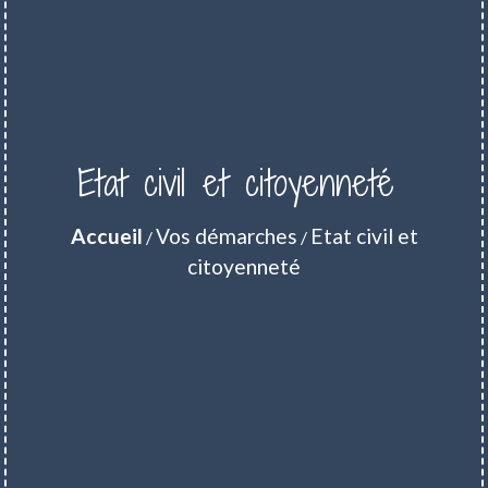
Etat civil et citoyenneté
Accueil
Vos démarches
Etat civil et
/
/
citoyenneté