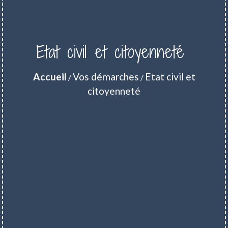
Etat civil et citoyenneté
Accueil
Vos démarches
Etat civil et
/
/
citoyenneté