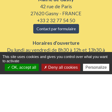
42 rue de Paris
27620 Gasny - FRANCE
+33 2 32 77 54 50
Contact par formulaire
Horaires d'ouverture
Du lundi au vendredi de 8h30 à 12h et 13h30 à
17h30
This site uses cookies and gives you control over what you want
to activate
Samedi 8h30 à 12h
OK, accept all
Deny all cookies
Personalize
Liens utiles
Seine Normandie Agglomération