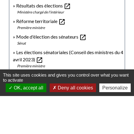
open_in_new
Résultats des élections
Ministère chargé de l'intérieur
open_in_new
Réforme territoriale
Première ministre
open_in_new
Mode d'élection des sénateurs
Sénat
Les élections sénatoriales (Conseil des ministres du 4
open_in_new
avril 2023)
Première ministre
This site uses cookies and gives you control over what you want
to activate
Signaler une erreur sur cette page
OK, accept all
Deny all cookies
Personalize
Contacts
Mairie de Gasny