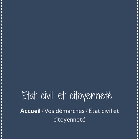
Etat civil et citoyenneté
Accueil
Vos démarches
Etat civil et
/
/
citoyenneté