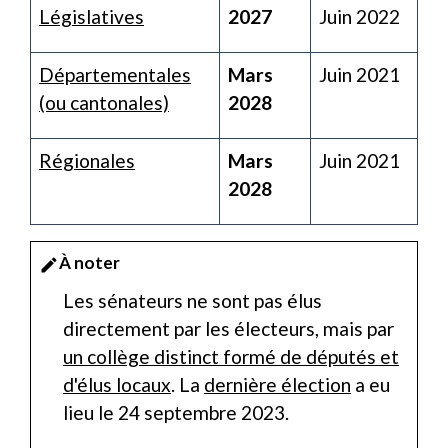
Législatives
2027
Juin 2022
Départementales
Mars
Juin 2021
(ou cantonales)
2028
Régionales
Mars
Juin 2021
2028
À noter
edit
Les sénateurs ne sont pas élus
directement par les électeurs, mais par
un collège distinct formé de députés et
d'élus locaux
. La
dernière élection
a eu
lieu le 24 septembre 2023.