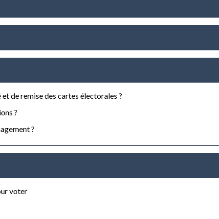
et de remise des cartes électorales ?
ions ?
nagement ?
our voter