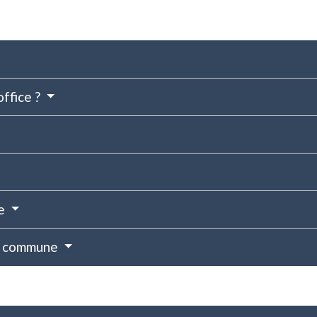
office ?
ce
re commune