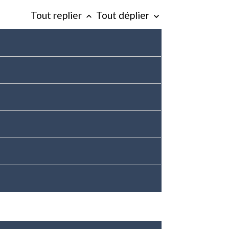
Tout replier
Tout déplier
keyboard_arrow_up
keyboard_arrow_down