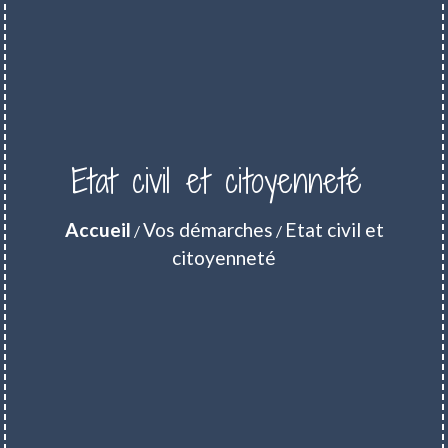
Etat civil et citoyenneté
Accueil
Vos démarches
Etat civil et
/
/
citoyenneté