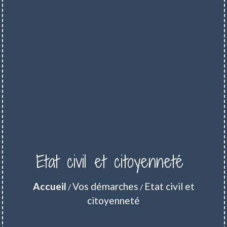
Etat civil et citoyenneté
Accueil
Vos démarches
Etat civil et
/
/
citoyenneté