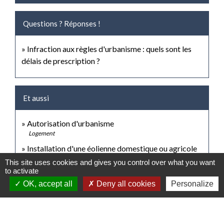
Questions ? Réponses !
Infraction aux règles d'urbanisme : quels sont les
délais de prescription ?
Et aussi
Autorisation d'urbanisme
Logement
Installation d'une éolienne domestique ou agricole
Secteurs d'activité
This site uses cookies and gives you control over what you want
to activate
OK, accept all
Deny all cookies
Personalize
Signaler une erreur sur cette page