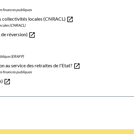
des finances publiques
open_in_new
es collectivités locales (CNRACL)
 locales (CNRACL)
open_in_new
 de réversion)
publique (ERAFP)
open_in_new
au service des retraites de l'Etat?
des finances publiques
open_in_new
n)