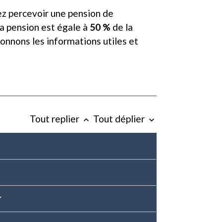
ez percevoir une pension de
La pension est égale à
50 %
de la
onnons les informations utiles et
Tout replier
Tout déplier
keyboard_arrow_up
keyboard_arrow_down