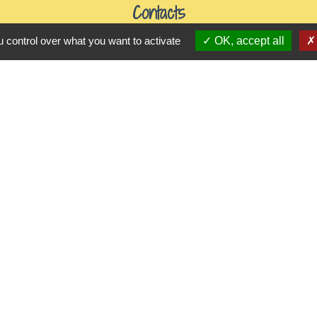
Contacts
Mairie de Gasny
 control over what you want to activate
OK, accept all
42 rue de Paris
27620 Gasny - FRANCE
+33 2 32 77 54 50
Contact par formulaire
Horaires d'ouverture
Du lundi au vendredi de 8h30 à 12h et 13h30 à 17h3
Samedi 8h30 à 12h
iens utiles