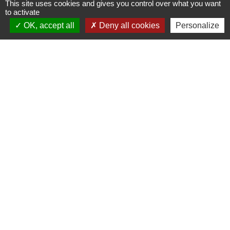
This site uses cookies and gives you control over what you want
to activate
OK, accept all
Deny all cookies
Personalize
Contacts
Mairie de Gasny
42 rue de Paris
27620 Gasny - FRANCE
+33 2 32 77 54 50
Contact par formulaire
Horaires d'ouverture
Du lundi au vendredi de 8h30 à 12h et 13h30 à
17h30
Samedi 8h30 à 12h