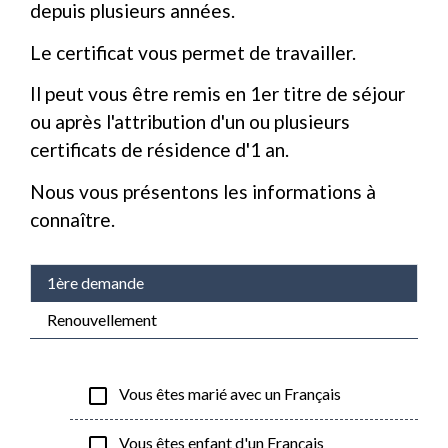
depuis plusieurs années.
Le certificat vous permet de travailler.
Il peut vous être remis en 1
er
titre de séjour
ou après l'attribution d'un ou plusieurs
certificats de résidence d'1 an.
Nous vous présentons les informations à
connaître.
1ère demande
Renouvellement
check_box_outline_blank
Vous êtes marié avec un Français
check_box_outline_blank
Vous êtes enfant d'un Français