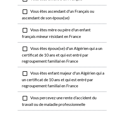
check_box_outline_blank
Vous êtes ascendant d'un Français ou
ascendant de son époux(se)
check_box_outline_blank
Vous êtes mère ou père d'un enfant
français mineur résidant en France
check_box_outline_blank
Vous êtes époux(se) d'un Algérien qui a un
certificat de 10 ans et qui est entré par
regroupement familial en France
check_box_outline_blank
Vous êtes enfant majeur d'un Algérien qui a
un certificat de 10 ans et qui est entré par
regroupement familial en France
check_box_outline_blank
Vous percevez une rente d'accident du
travail ou de maladie professionnelle