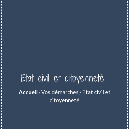
Etat civil et citoyenneté
Accueil
Vos démarches
Etat civil et
/
/
citoyenneté