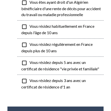
check_box_outline_blank
Vous êtes ayant droit d'un Algérien
bénéficiaire d'une rente de décès pour accident
du travail ou maladie professionnelle
check_box_outline_blank
Vous résidez habituellement en France
depuis l'âge de 10 ans
check_box_outline_blank
Vous résidez régulièrement en France
depuis plus de 10 ans
check_box_outline_blank
Vous résidez depuis 5 ans avec un
certificat de résidence "vie privée et familiale"
check_box_outline_blank
Vous résidez depuis 3 ans avec un
certificat de résidence d'1 an