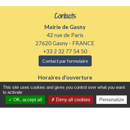
Contacts
Mairie de Gasny
42 rue de Paris
27620 Gasny - FRANCE
+33 2 32 77 54 50
Contact par formulaire
Horaires d'ouverture
Du lundi au vendredi de 8h30 à 12h et 13h30 à
This site uses cookies and gives you control over what you want
to activate
17h30
OK, accept all
Deny all cookies
Personalize
Samedi 8h30 à 12h