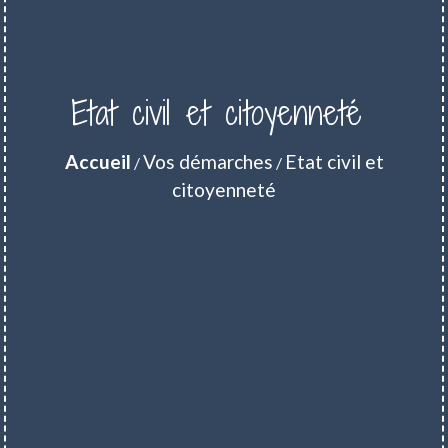
Etat civil et citoyenneté
Accueil
Vos démarches
Etat civil et
/
/
citoyenneté