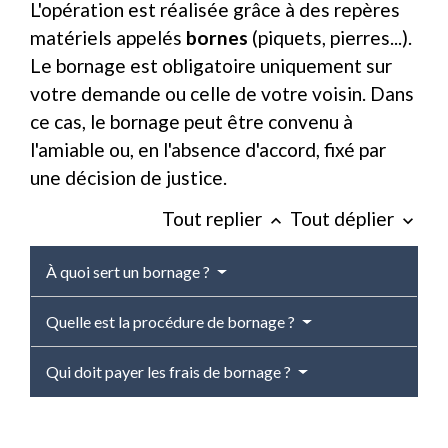
L'opération est réalisée grâce à des repères
matériels appelés
bornes
(piquets, pierres...).
Le bornage est obligatoire uniquement sur
votre demande ou celle de votre voisin. Dans
ce cas, le bornage peut être convenu à
l'amiable ou, en l'absence d'accord, fixé par
une décision de justice.
Tout replier
Tout déplier
keyboard_arrow_up
keyboard_arrow_down
À quoi sert un bornage ?
Quelle est la procédure de bornage ?
Qui doit payer les frais de bornage ?