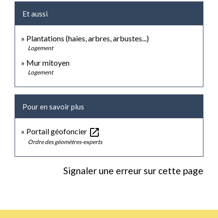
Et aussi
Plantations (haies, arbres, arbustes...)
Logement
Mur mitoyen
Logement
Pour en savoir plus
open_in_new
Portail géofoncier
Ordre des géomètres-experts
Signaler une erreur sur cette page