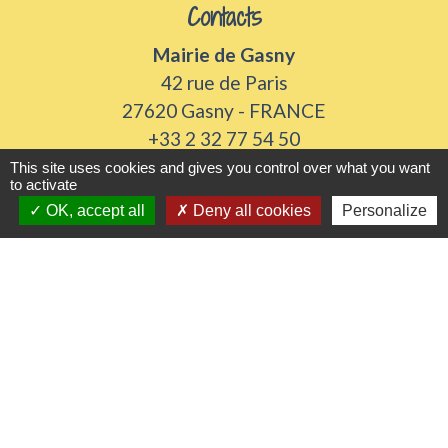
Contacts
Mairie de Gasny
42 rue de Paris
27620 Gasny - FRANCE
+33 2 32 77 54 50
This site uses cookies and gives you control over what you want
Contact par formulaire
to activate
OK, accept all
Deny all cookies
Personalize
Horaires d'ouverture
Du lundi au vendredi de 8h30 à 12h et 13h30 à
17h30
Samedi 8h30 à 12h