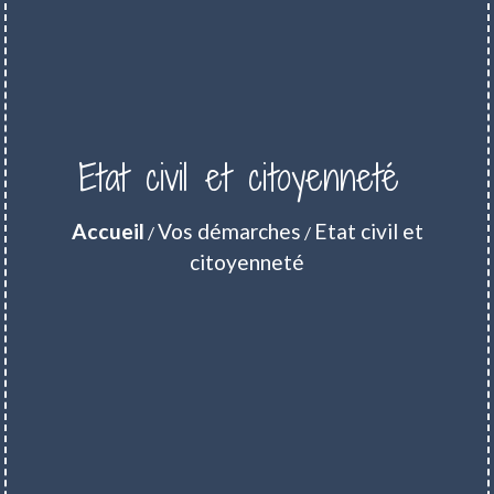
Etat civil et citoyenneté
Accueil
Vos démarches
Etat civil et
/
/
citoyenneté