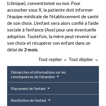
(clinique), conventionné ou non. Pour
accoucher sous X, la patiente doit informer
l'équipe médicale de l'établissement de santé
de son choix. L'enfant sera alors confié à l'aide
sociale à l'enfance (Ase) pour une éventuelle
adoption. Toutefois, la mère peut revenir sur
son choix et récupérer son enfant dans un
délai de
2 mois
.
Tout replier
Tout déplier
keyboard_arrow_up
keyboard_arrow_down
Démarches et informations sur les
conséquences de l'abandon
Placement de l'enfant
Restitution de l'enfant