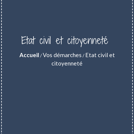
Etat civil et citoyenneté
Accueil
Vos démarches
Etat civil et
/
/
citoyenneté