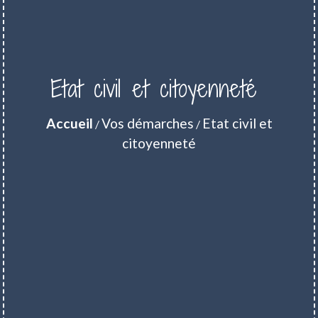
Etat civil et citoyenneté
Accueil
Vos démarches
Etat civil et
/
/
citoyenneté