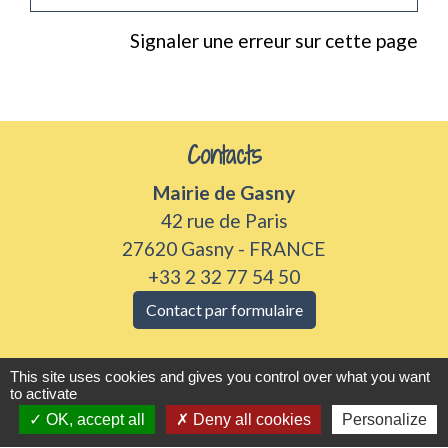
Signaler une erreur sur cette page
Contacts
Mairie de Gasny
42 rue de Paris
27620 Gasny - FRANCE
+33 2 32 77 54 50
Contact par formulaire
Horaires d'ouverture
This site uses cookies and gives you control over what you want
Du lundi au vendredi de 8h30 à 12h et 13h30 à
to activate
17h30
OK, accept all
Deny all cookies
Personalize