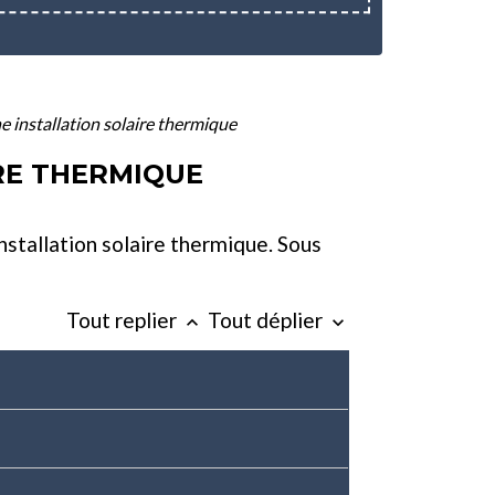
ne installation solaire thermique
IRE THERMIQUE
nstallation solaire thermique. Sous
Tout replier
Tout déplier
keyboard_arrow_up
keyboard_arrow_down