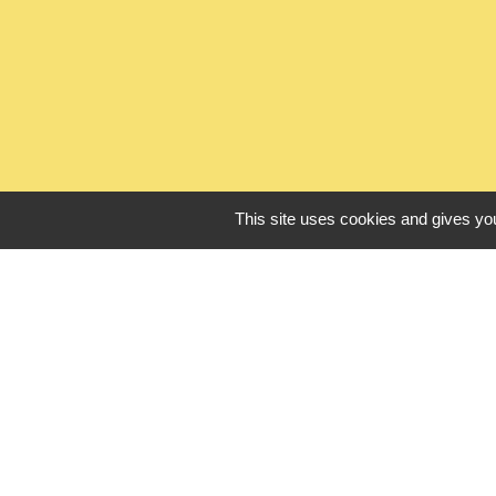
This site uses cookies and gives you
L
Seine Normandie
Office de touris
ADEME - Simulate