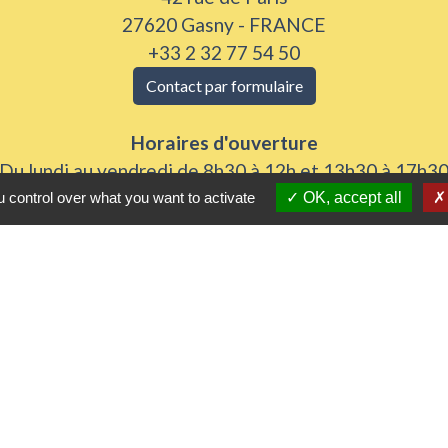
27620 Gasny - FRANCE
+33 2 32 77 54 50
Contact par formulaire
Horaires d'ouverture
Du lundi au vendredi de 8h30 à 12h et 13h30 à 17h3
Samedi 8h30 à 12h
 control over what you want to activate
OK, accept all
iens utiles
 Agglomération
me
urs de nos gestes climats