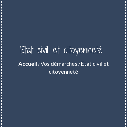
Etat civil et citoyenneté
Accueil
Vos démarches
Etat civil et
/
/
citoyenneté