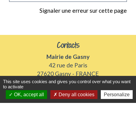
Signaler une erreur sur cette page
Contacts
Mairie de Gasny
42 rue de Paris
27620 Gasny - FRANCE
+33 2 32 77 54 50
This site uses cookies and gives you control over what you want
to activate
Contact par formulaire
OK, accept all
Deny all cookies
Personalize
Horaires d'ouverture
Du lundi au vendredi de 8h30 à 12h et 13h30 à
17h30
Samedi 8h30 à 12h