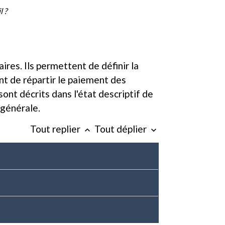
l ?
res. Ils permettent de définir la
nt de répartir le paiement des
ont décrits dans l'état descriptif de
 générale.
Tout replier
Tout déplier
keyboard_arrow_up
keyboard_arrow_down