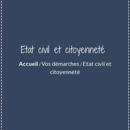
Etat civil et citoyenneté
Accueil
Vos démarches
Etat civil et
/
/
citoyenneté