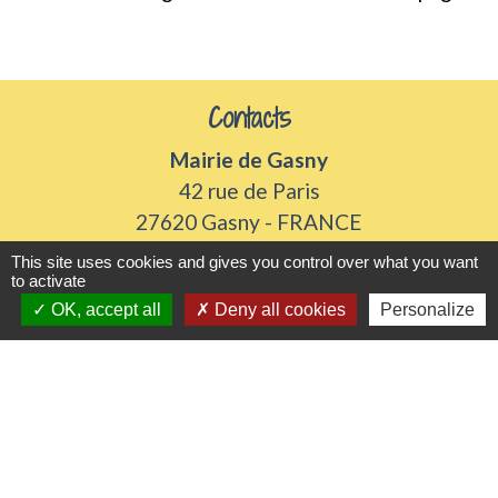
Contacts
Mairie de Gasny
42 rue de Paris
27620 Gasny - FRANCE
+33 2 32 77 54 50
This site uses cookies and gives you control over what you want
to activate
Contact par formulaire
OK, accept all
Deny all cookies
Personalize
Horaires d'ouverture
Du lundi au vendredi de 8h30 à 12h et 13h30 à
17h30
Samedi 8h30 à 12h