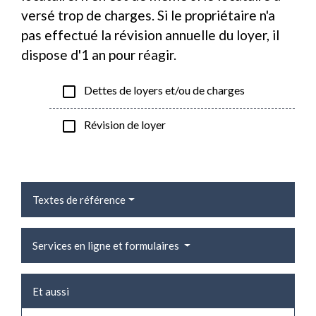
versé trop de charges. Si le propriétaire n'a
pas effectué la révision annuelle du loyer, il
dispose d'1 an pour réagir.
check_box_outline_blank
Dettes de loyers et/ou de charges
check_box_outline_blank
Révision de loyer
Textes de référence
Services en ligne et formulaires
Et aussi