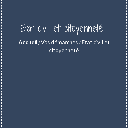
Etat civil et citoyenneté
Accueil
Vos démarches
Etat civil et
/
/
citoyenneté