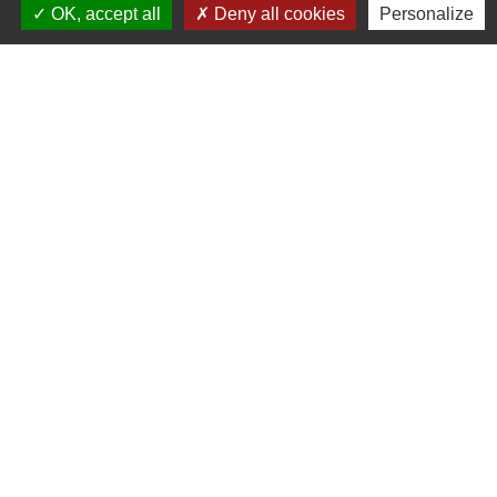
OK, accept all
Deny all cookies
Personalize
Liens utiles
Seine Normandie Agglomération
Office de tourisme
ADEME - Simulateurs de nos gestes climats
Département de l'Eure
Logements séniors
Mentions légales
-
Politique de confidentialité
-
Accessibilité
-
Plan du site
-
Gestion des cookies
Site créé en partenariat avec Réseau des Communes