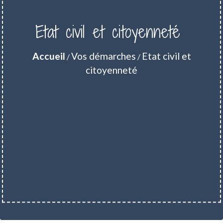
Etat civil et citoyenneté
Accueil
Vos démarches
Etat civil et
/
/
citoyenneté