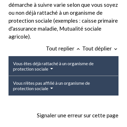
démarche à suivre varie selon que vous soyez
ou non déjà rattaché à un organisme de
protection sociale (exemples : caisse primaire
d'assurance maladie, Mutualité sociale
agricole).
Tout replier
Tout déplier
keyboard_arrow_up
keyboard_arrow_down
Vous êtes déjà rattaché à un organisme de
protection sociale
Vous n'êtes pas affilié à un organisme de
protection sociale
Signaler une erreur sur cette page