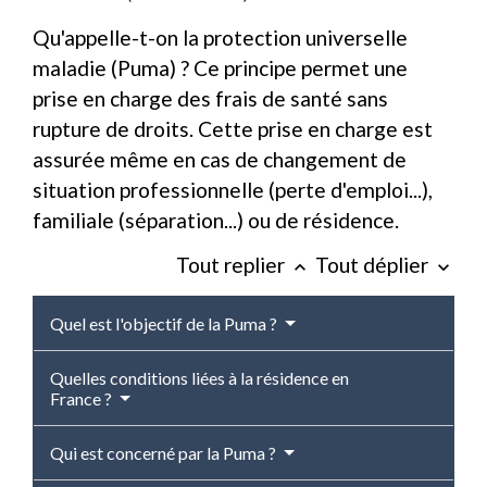
Qu'appelle-t-on la protection universelle
maladie (Puma) ? Ce principe permet une
prise en charge des frais de santé sans
rupture de droits. Cette prise en charge est
assurée même en cas de changement de
situation professionnelle (perte d'emploi...),
familiale (séparation...) ou de résidence.
Tout replier
Tout déplier
keyboard_arrow_up
keyboard_arrow_down
Quel est l'objectif de la Puma ?
Quelles conditions liées à la résidence en
France ?
Qui est concerné par la Puma ?