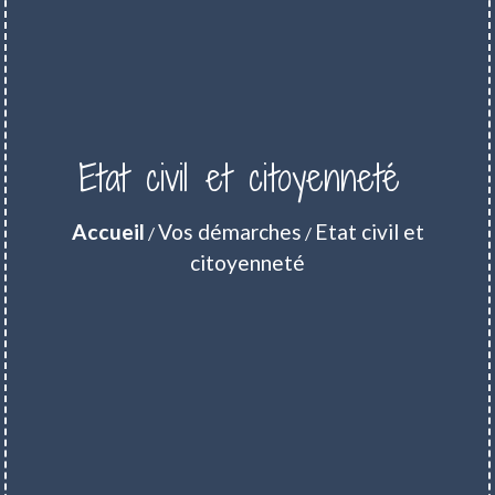
Etat civil et citoyenneté
Accueil
Vos démarches
Etat civil et
/
/
citoyenneté