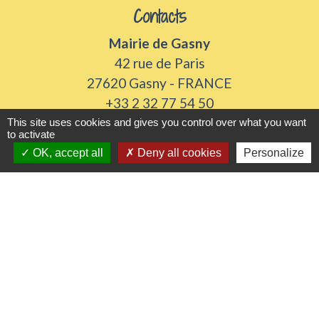
Contacts
Mairie de Gasny
42 rue de Paris
27620 Gasny - FRANCE
+33 2 32 77 54 50
This site uses cookies and gives you control over what you want
Contact par formulaire
to activate
OK, accept all
Deny all cookies
Personalize
Horaires d'ouverture
Du lundi au vendredi de 8h30 à 12h et 13h30 à
17h30
Samedi 8h30 à 12h