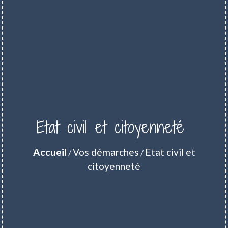
Etat civil et citoyenneté
Accueil
Vos démarches
Etat civil et
/
/
citoyenneté