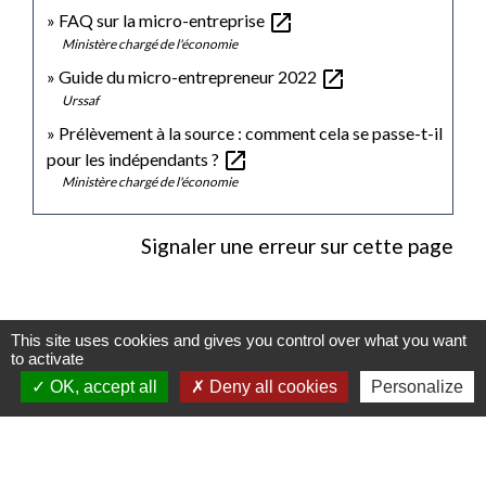
open_in_new
FAQ sur la micro-entreprise
Ministère chargé de l'économie
open_in_new
Guide du micro-entrepreneur 2022
Urssaf
Prélèvement à la source : comment cela se passe-t-il
open_in_new
pour les indépendants ?
Ministère chargé de l'économie
Signaler une erreur sur cette page
This site uses cookies and gives you control over what you want
to activate
Contacts
OK, accept all
Deny all cookies
Personalize
Mairie de Gasny
42 rue de Paris
27620 Gasny - FRANCE