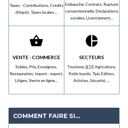
Embauche,
Contrats,
Rupture
Taxes - Contributions,
Crédits
conventionnelle,
Déclarations
d’impôt,
Taxes locales…
sociales,
Licenciement…
shopping_basket
pie_chart
VENTE - COMMERCE
SECTEURS
Soldes,
Prix,
Enseignes,
Tourisme,
BTP
,
Agriculture,
Restauration,
Import - export,
Poids lourds,
Taxi,
Édition,
Litiges,
Vente en ligne…
Artistes,
Sécurité, …
COMMENT FAIRE SI…