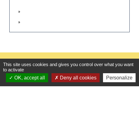
Contacts
This site uses cookies and gives you control over what you want
to activate
Mairie de Gasny
OK, accept all
Deny all cookies
Personalize
42 rue de Paris
27620 Gasny - FRANCE
+33 2 32 77 54 50
Contact par formulaire
Horaires d'ouverture
Du lundi au vendredi de 8h30 à 12h et 13h30 à