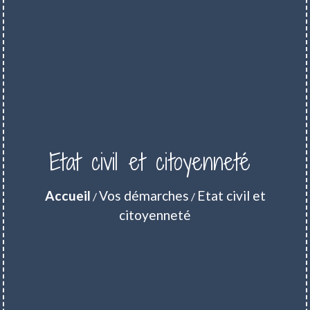
Etat civil et citoyenneté
Accueil
Vos démarches
Etat civil et
/
/
citoyenneté