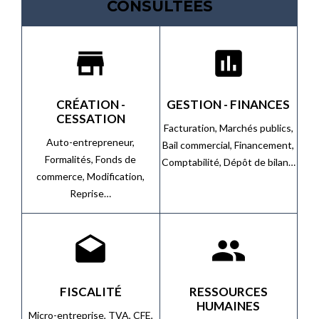
CONSULTÉES
store
assessment
CRÉATION -
GESTION - FINANCES
CESSATION
Facturation,
Marchés publics,
Auto-entrepreneur,
Bail commercial,
Financement,
Formalités,
Fonds de
Comptabilité,
Dépôt de bilan…
commerce,
Modification,
Reprise…
drafts
people
FISCALITÉ
RESSOURCES
HUMAINES
Micro-entreprise,
TVA,
CFE,